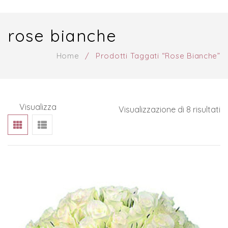
BOUQUET DI FIORI
rose bianche
FIORI PER COMPLEANNO
FIORI PER NASCITA
Home
/
Prodotti Taggati “rose Bianche”
LUTTO
SHOP ONLINE
Visualizza
Visualizzazione di 8 risultati
BLOG