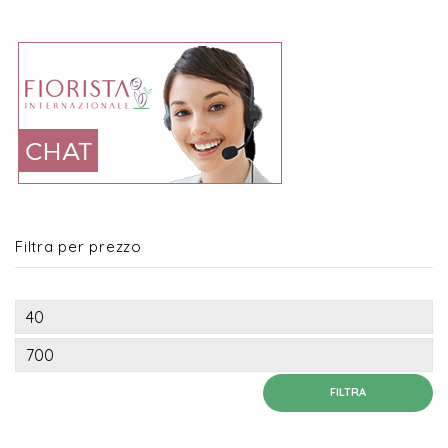
Filtra per prezzo
Prezzo
Min
Prezzo
Max
FILTRA