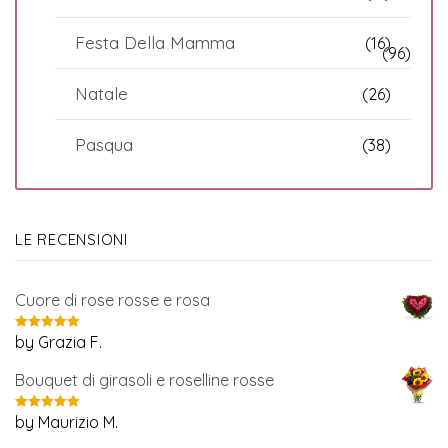
Festa Della Mamma
(16)
(96)
Natale
(26)
Pasqua
(38)
LE RECENSIONI
Cuore di rose rosse e rosa
by Grazia F.
Valutato
5
su 5
Bouquet di girasoli e roselline rosse
by Maurizio M.
Valutato
5
su 5